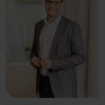
+49 261 4066-185
lukas.karrenbrock@hlb-ddp.de