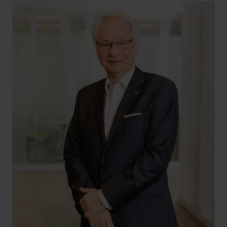
+49 261 4066-130
edelfried.schneider@hlb-ddp.de