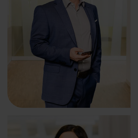
+49 69 956809-25
sascha.schmoll@hlb-dzk.de