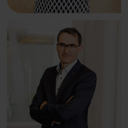
+49 261 4066-125
peter.pellio@hlb-ddp.de