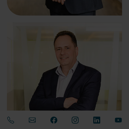
+49 261 4066-12
kay.zerfass@hlb-dzk.de