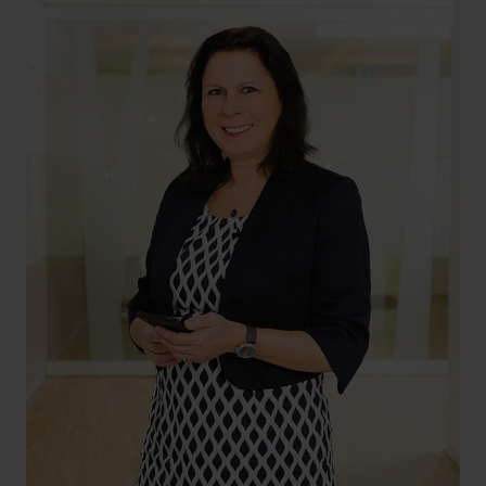
+49 261 4066-186
corinne.koblitschek@hlb-ddp.de