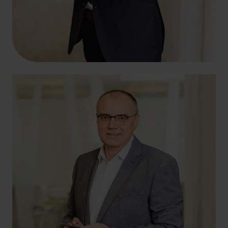
+49 261 4066-200
ralf.reinart@hlb-ddp.de