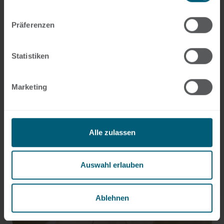
Präferenzen
Statistiken
Marketing
+49 261 4066-122
tatjana.crecelius@hlb-ddp.de
Alle zulassen
Auswahl erlauben
Ablehnen