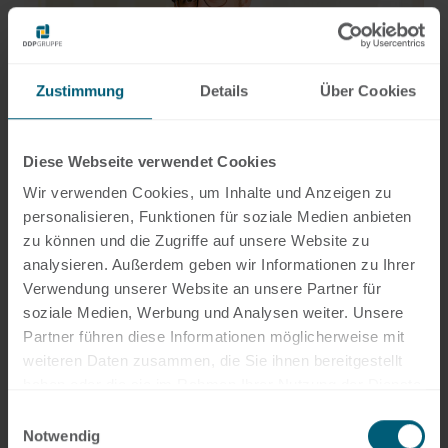
Zustimmung
Details
Über Cookies
+49 69 956809-22
Diese Webseite verwendet Cookies
philipp.berkel@hlb-ddp.de
Wir verwenden Cookies, um Inhalte und Anzeigen zu
personalisieren, Funktionen für soziale Medien anbieten
zu können und die Zugriffe auf unsere Website zu
analysieren. Außerdem geben wir Informationen zu Ihrer
Verwendung unserer Website an unsere Partner für
soziale Medien, Werbung und Analysen weiter. Unsere
Partner führen diese Informationen möglicherweise mit
weiteren Daten zusammen, die Sie ihnen bereitgestellt
haben oder die sie im Rahmen Ihrer Nutzung der Dienste
gesammelt haben.
Einwilligungsauswahl
Notwendig