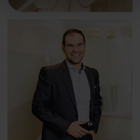
+49 261 4066-263
marco.dietz@hlb-ddp.de