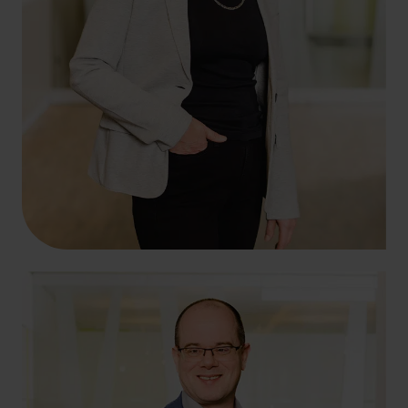
+49 261 4066-121
doris.reifenrath@hlb-ddp.de