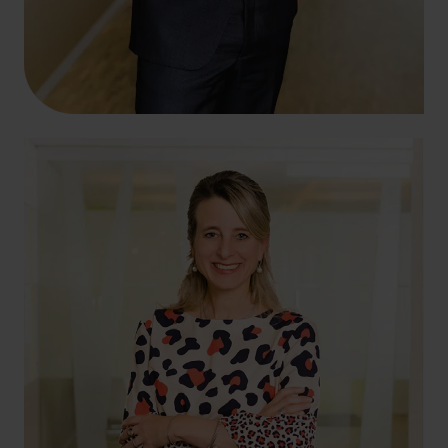
+49 2602 9227-0
grapatin@kdk-wpg.eu