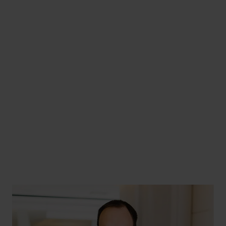
+49 261 4066-140
werner.hoeffling@hlb-ddp.de