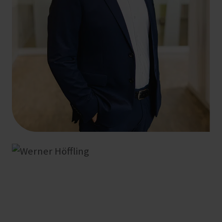
+49 261 4066-142
johannes.hamsch@hlb-ddp.de