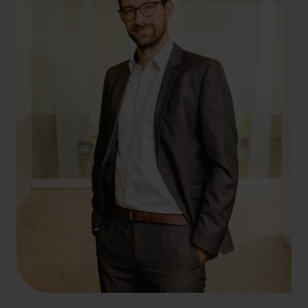
+49 69 956809-22
philipp.berkel@hlb-ddp.de