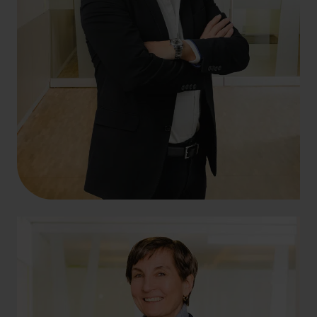
+49 69 956809-47
roberto.zanchin@hlb-dzk.de