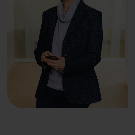
+49 69 956809-20
irmgard.volk@hlb-dzk.de