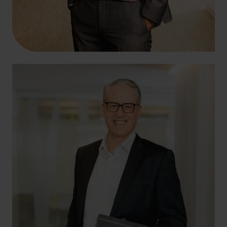
+49 69 956809-0
+49 171 5710533
thomas.donsbach@hlb-ddp.de