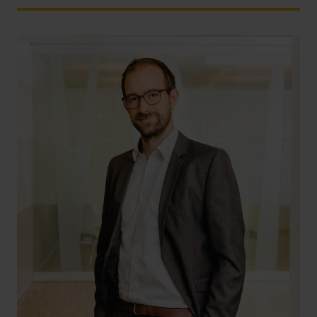
+49 69 956809-22
philipp.berkel@hlb-ddp.de