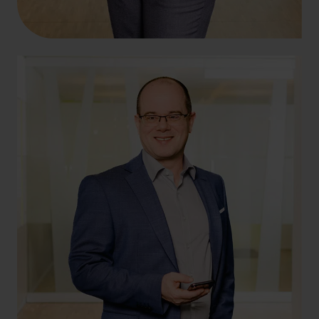
+49 69 956809-25
sascha.schmoll@hlb-dzk.de