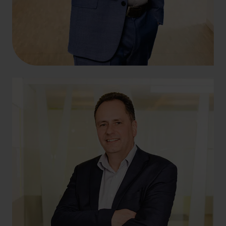
+49 69 956809-12
kay.zerfass@hlb-dzk.de