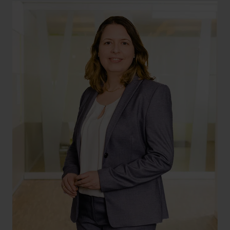
+49 69 956809-57
kathrin.eisel@hlb-dzk.de