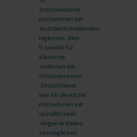
und
mittelständische
Unternehmen bei
grenzüberschreitenden
Tätigkeiten. Dies
gilt sowohl für
italienische
Mandanten mit
Rechtsinteressen
in Deutschland
sowie für deutsche
Unternehmen mit
geschäftlichem
Anliegen in Italien.
So ermöglichen