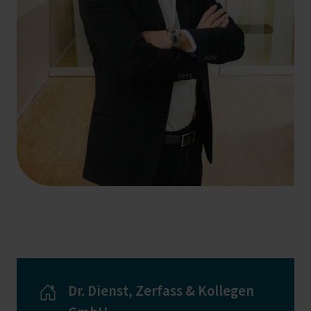
+49 69 956809-47
roberto.zanchin@hlb-dzk.de
Dr. Dienst, Zerfass & Kollegen