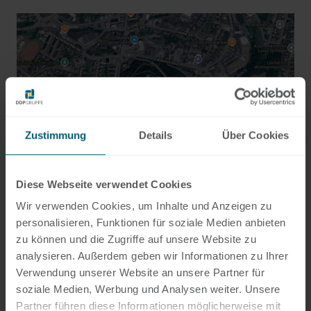
Zustimmung
Details
Über Cookies
Diese Webseite verwendet Cookies
Anfahrt & Parken
Wir verwenden Cookies, um Inhalte und Anzeigen zu
personalisieren, Funktionen für soziale Medien anbieten
Wir parken im und um das Parkhaus am
zu können und die Zugriffe auf unsere Website zu
Fuß des Schlosses. Bitte beachten Sie,
analysieren. Außerdem geben wir Informationen zu Ihrer
Verwendung unserer Website an unsere Partner für
dass das Schloss nur fußläufig zu
soziale Medien, Werbung und Analysen weiter. Unsere
erreichen ist. Der kurze Fußweg vom
Partner führen diese Informationen möglicherweise mit