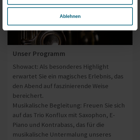
Ablehnen
Unser Programm
Showact: Als besonderes Highlight
erwartet Sie ein magisches Erlebnis, das
den Abend auf faszinierende Weise
bereichert.
Musikalische Begleitung: Freuen Sie sich
auf das Trio Konflux mit Saxophon, E-
Piano und Kontrabass, das für die
musikalische Untermalung unseres