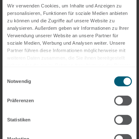
Wir verwenden Cookies, um Inhalte und Anzeigen zu
unserem
Unternehmensprofil
bei kununu
personalisieren, Funktionen für soziale Medien anbieten
erstellt wurde, sind wir besonders stolz und
zu können und die Zugriffe auf unsere Website zu
freuen uns sehr über diese Auszeichnung.
analysieren. Außerdem geben wir Informationen zu Ihrer
Verwendung unserer Website an unsere Partner für
Denn durch die datenbasierte und
soziale Medien, Werbung und Analysen weiter. Unsere
unabhängige Vergabe des Siegels ist eine
Partner führen diese Informationen möglicherweise mit
authentische Bewertung gewährleistet.
weiteren Daten zusammen, die Sie ihnen bereitgestellt
haben oder die sie im Rahmen Ihrer Nutzung der Dienste
Wir danken unseren Mitarbeiterinnen und
gesammelt haben.
Einwilligungsauswahl
Mitarbeitern. Diese haben uns damit gezeigt,
Notwendig
dass wir auf dem richtigen Weg sind, uns als
Top Arbeitgeber zu etablieren.
Präferenzen
Weitere Infos
hier.
Statistiken
Marketing