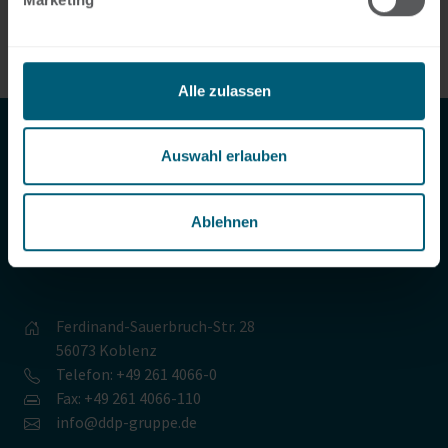
Zurück zur NEWS-Übersicht.
Alle zulassen
Auswahl erlauben
Dr. Dienst & Partner GmbH & Co. KG
Ablehnen
Wirtschaftsprüfungsgesellschaft
Steuerberatungsgesellschaft
Ferdinand-Sauerbruch-Str. 28
56073 Koblenz
Telefon: +49 261 4066-0
Fax: +49 261 4066-110
info@ddp-gruppe.de