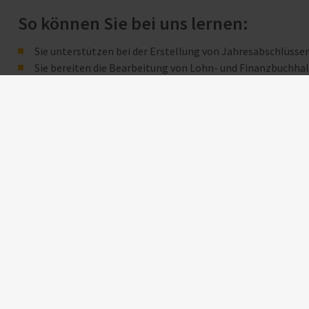
So können Sie bei uns lernen:
Sie unterstützen bei der Erstellung von Jahresabschlüs
Sie bereiten die Bearbeitung von Lohn- und Finanzbuchha
Sie fertigen betriebliche und private Steuererklärungen s
Bei der Prüfung von Steuerbescheiden und Bearbeitung ste
Sie bearbeiten allgemeine steuerliche Fragestellungen u
Was uns wichtig ist:
Sie haben idealerweise bereits einige Semester Ihres Stu
Steuern absolviert und besitzen erste praktische Erfahru
Im Umgang mit den gängigen MS-Office Programmen sind 
Neuen, abwechslungsreichen Herausforderungen stehen S
Sie verfügen über ein analytisches Denkvermögen, eine prä
Ein hohes Maß an Team- und Kommunikationsfähigkeit run