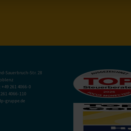
nd-Sauerbruch-Str. 28
oblenz
: +49 261 4066-0
9 261 4066-110
p-gruppe.de