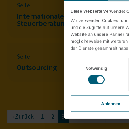
Seite
Diese Webseite verwendet 
Internationale
Wir verwenden Cookies, um I
Steuerberatung
und die Zugriffe auf unsere 
Website an unsere Partner fü
möglicherweise mit weiteren
der Dienste gesammelt habe
Seite
Einwilligungsauswahl
Outsourcing
Notwendig
Ablehnen
« Zurück
1
2
3
4
…
18
19
20