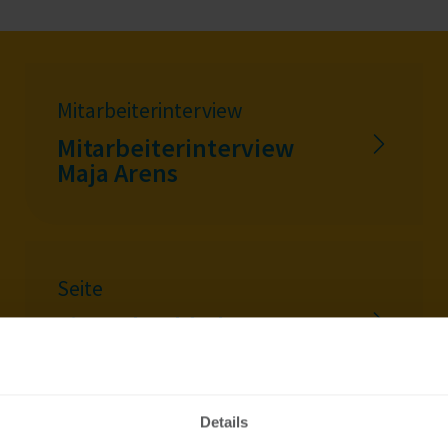
Mitarbeiterinterview
Mitarbeiterinterview
Maja Arens
Seite
Finanzbuchhaltung
und Reporting
Details