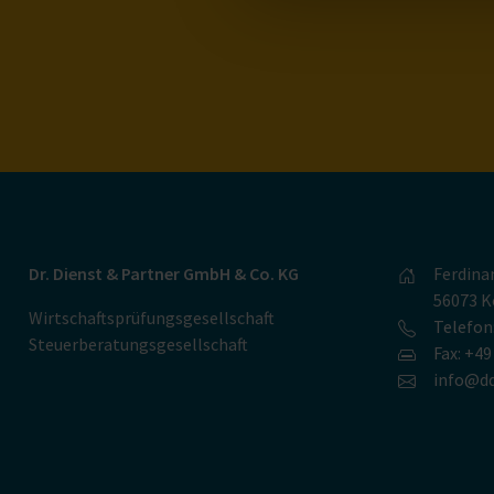
Dr. Dienst & Partner GmbH & Co. KG
Ferdina
56073 K
Wirtschaftsprüfungsgesellschaft
Telefon
Steuerberatungsgesellschaft
Fax: +4
info@dd