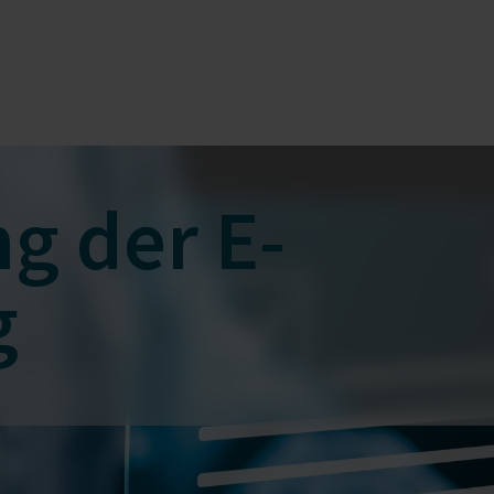
g der E-
g