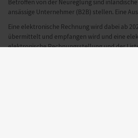
Betroffen von der Neureglung sind inländisch
ansässige Unternehmer (B2B) stellen. Eine Au
Eine elektronische Rechnung wird dabei ab 2025
übermittelt und empfangen wird und eine elek
elektronische Rechnungsstellung und der Lis
16931). Erfüllt werden die Formatanforderung
zum Einsatz kommt, oder dem hybriden ZUGFe
Im Zusammenhang mit der neuen Verpflichtung
sodass bis zum Ablauf des Kalenderjahres 202
elektronische Rechnungen, die nicht den neu
werden können. Die Ausstellung einer Papierre
Rechnungsempfänger diesem Verfahren zusti
Insofern der Gesamtumsatz des rechnungsaus