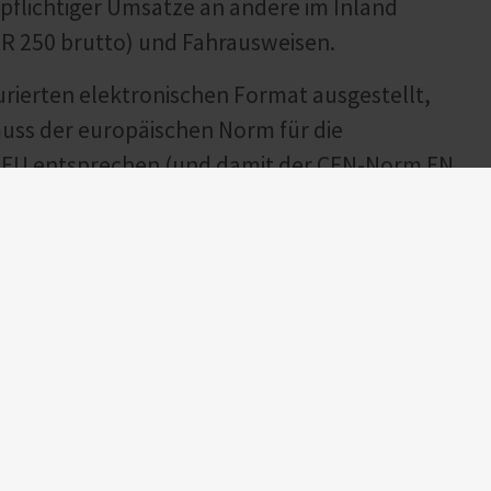
pflichtiger Umsätze an andere im Inland
UR 250 brutto) und Fahrausweisen.
urierten elektronischen Format ausgestellt,
uss der europäischen Norm für die
5/EU entsprechen (und damit der CEN-Norm EN
derem im öffentlichen Auftragswesen bereits
ument und XML-Datei.
eber jedoch Übergangsregelungen geschaffen,
onstige Rechnungen (Papierform oder
 Unternehmer ausgestellt und übermittelt
h immer noch zulässig, wenn der
lenderjahr nicht mehr als EUR 800.000