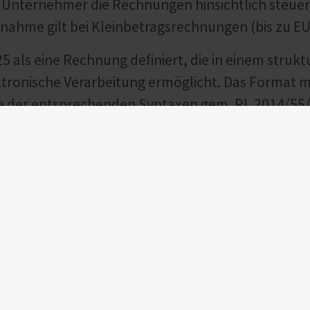
e Unternehmer die Rechnungen hinsichtlich steuer
snahme gilt bei Kleinbetragsrechnungen (bis zu E
 als eine Rechnung definiert, die in einem strukt
tronische Verarbeitung ermöglicht. Das Format m
te der entsprechenden Syntaxen gem. RL 2014/5
en zum Beispiel von der XRechnung, die unter an
RD-Format 2.2., einer Kombination aus PDF-Dok
 zur Erstellung der E-Rechnung hat der Gesetzg
6 für bis dahin ausgeführte Umsätze auch noch s
en gesetzlichen Vorgaben entsprechen) an andere
chnung ist damit bis 31.12.2026 umsatzsteuerlic
mmt.
stellenden Unternehmers im vorangegangenen Ka