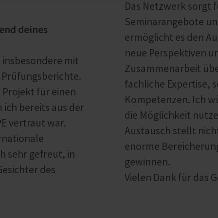
Das Netzwerk sorgt 
Seminarangebote und
end deines
ermöglicht es den A
neue Perspektiven u
t, insbesondere mit
Zusammenarbeit über
 Prüfungsberichte.
fachliche Expertise, 
 Projekt für einen
Kompetenzen. Ich wü
ich bereits aus der
die Möglichkeit nutz
 vertraut war.
Austausch stellt nich
rnationale
enorme Bereicherung 
 sehr gefreut, in
gewinnen.
esichter des
Vielen Dank für das 