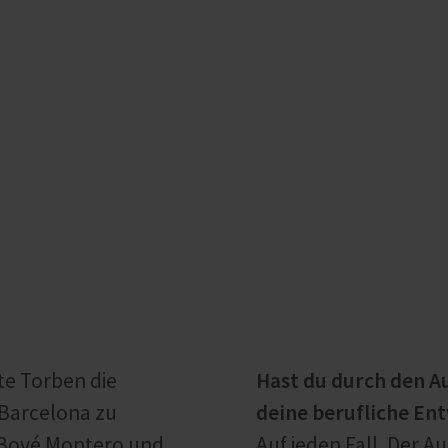
te Torben die
Hast du durch den A
 Barcelona zu
deine berufliche En
t Bové Montero und
Auf jeden Fall. Der A