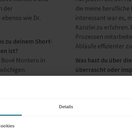
h der
die meine berufliche
 ebenso wie Dr.
interessant war es, 
Kanzlei zu erfahren. 
Prozessen mitarbeite
es zu deinem Short-
Abläufe effizienter zu
n ist?
 Bové Montero in
Was hast du über die
fwöchigen
überrascht oder insp
hmen eines fachlichen
Der Betrieb vor Ort is
 an einem solchen
Arbeitszeiten von 9:0
für Barcelona
bei der auch Krawat
dort von Bové
geben eine klare Str
Details
Audit-Abteilung
wider. Bei uns gibt e
Kleiderordnung, was 
Cookies