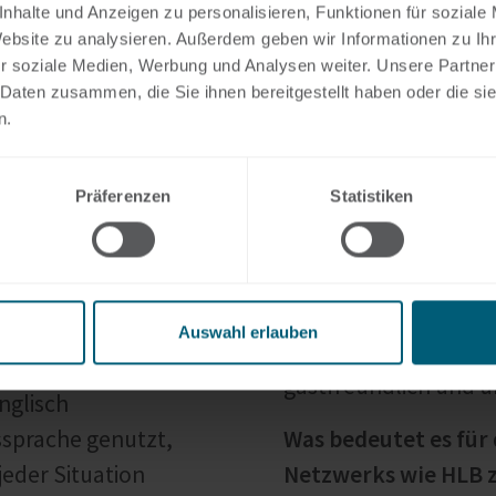
entspannter macht. Ic
nhalte und Anzeigen zu personalisieren, Funktionen für soziale
tero und dem Team
Website zu analysieren. Außerdem geben wir Informationen zu I
Wie unterscheidet si
r soziale Medien, Werbung und Analysen weiter. Unsere Partner
 Daten zusammen, die Sie ihnen bereitgestellt haben oder die s
lich und offen, und
dem in Deutschland
n.
fgenommen. Die
Besonders beeindruck
ngenkuss zu
der Menschen in Span
Präferenzen
Statistiken
e unterscheidet sich
anders als in Deutsc
d (lacht).
ehemalige Kollegen tr
Kontakte unglaublich
?
ich zu einem Geburts
teilung, die sich auf
Auswahl erlauben
Gästezimmer übernach
entriert, wird
gastfreundlich und u
nglisch
tssprache genutzt,
Was bedeutet es für 
eder Situation
Netzwerks wie HLB z