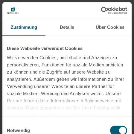
werden.
Fehlende Klauseln zu Vertraulichkeit
und Datenschutz:
Gerade in sensiblen
Zustimmung
Details
Über Cookies
Branchen ist es wichtig, dass
Vertraulichkeitsvereinbarungen und
Diese Webseite verwendet Cookies
Datenschutzregelungen eindeutig
Wir verwenden Cookies, um Inhalte und Anzeigen zu
geregelt sind.
personalisieren, Funktionen für soziale Medien anbieten
Internationale Einsätze:
Für
zu können und die Zugriffe auf unsere Website zu
Unternehmen mit globaler Ausrichtung
analysieren. Außerdem geben wir Informationen zu Ihrer
Verwendung unserer Website an unsere Partner für
erstellen wir Verträge, die den
soziale Medien, Werbung und Analysen weiter. Unsere
Anforderungen internationaler
Partner führen diese Informationen möglicherweise mit
Mitarbeitereinsätze gerecht werden.
weiteren Daten zusammen, die Sie ihnen bereitgestellt
Flexibilität bei Vertragsarten:
Ob
haben oder die sie im Rahmen Ihrer Nutzung der Dienste
gesammelt haben.
Vollzeit, Teilzeit, befristet oder
Einwilligungsauswahl
Notwendig