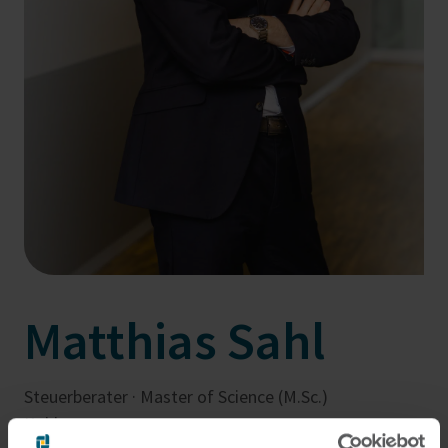
Matthias Sahl
Steuerberater · Master of Science (M.Sc.)
Koblenz