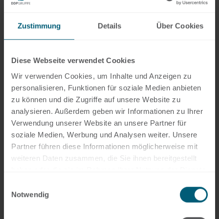
+49 261 4066 174
matthias.sahl@hlb-ddp.de
Zustimmung
Details
Über Cookies
LinkedIn
Diese Webseite verwendet Cookies
Fachliche Schwerpunkte:
Wir verwenden Cookies, um Inhalte und Anzeigen zu
personalisieren, Funktionen für soziale Medien anbieten
Pflichtprüfung/freiwillige Prüfung
zu können und die Zugriffe auf unsere Website zu
analysieren. Außerdem geben wir Informationen zu Ihrer
Jahresabschlussprüfung
Verwendung unserer Website an unsere Partner für
Konzernabschlussprüfung
soziale Medien, Werbung und Analysen weiter. Unsere
Prüferische Durchsichten
Partner führen diese Informationen möglicherweise mit
weiteren Daten zusammen, die Sie ihnen bereitgestellt
Gutachterliche Tätigkeiten
haben oder die sie im Rahmen Ihrer Nutzung der Dienste
Steuererklärung
gesammelt haben.
Einwilligungsauswahl
Jahresabschluss/Einnahmen-
Notwendig
Überschuss-Rechnung