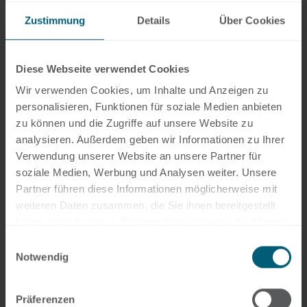
Zustimmung
Details
Über Cookies
+49 261 4066-273
christian.hess@ddp-legal.de
LinkedIn
Xing
Diese Webseite verwendet Cookies
Wir verwenden Cookies, um Inhalte und Anzeigen zu
personalisieren, Funktionen für soziale Medien anbieten
Fachliche Schwerpunkte:
zu können und die Zugriffe auf unsere Website zu
analysieren. Außerdem geben wir Informationen zu Ihrer
Gesellschaftsrecht
Verwendung unserer Website an unsere Partner für
Unternehmensrecht
soziale Medien, Werbung und Analysen weiter. Unsere
Partner führen diese Informationen möglicherweise mit
Erbrecht
weiteren Daten zusammen, die Sie ihnen bereitgestellt
Immobilien
haben oder die sie im Rahmen Ihrer Nutzung der Dienste
Private Clients
gesammelt haben.
Einwilligungsauswahl
Notwendig
Branchenschwerpunkte:
Immobilien
Präferenzen